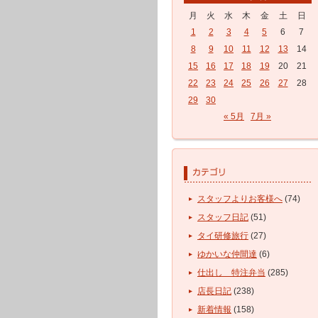
月
火
水
木
金
土
日
1
2
3
4
5
6
7
8
9
10
11
12
13
14
15
16
17
18
19
20
21
22
23
24
25
26
27
28
29
30
« 5月
7月 »
スタッフよりお客様へ
(74)
スタッフ日記
(51)
タイ研修旅行
(27)
ゆかいな仲間達
(6)
仕出し 特注弁当
(285)
店長日記
(238)
新着情報
(158)