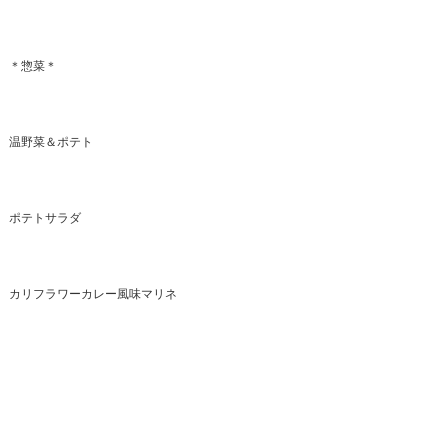
＊惣菜＊
温野菜＆ポテト
ポテトサラダ
カリフラワーカレー風味マリネ