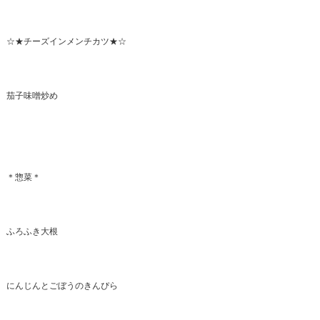
☆★チーズインメンチカツ★☆
茄子味噌炒め
＊惣菜＊
ふろふき大根
にんじんとごぼうのきんぴら