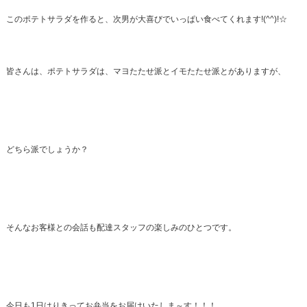
このポテトサラダを作ると、次男が大喜びでいっぱい食べてくれます!(^^)!☆
皆さんは、ポテトサラダは、マヨたたせ派とイモたたせ派とがありますが、
どちら派でしょうか？
そんなお客様との会話も配達スタッフの楽しみのひとつです。
今日も1日はりきってお弁当をお届けいたしま～す！！！