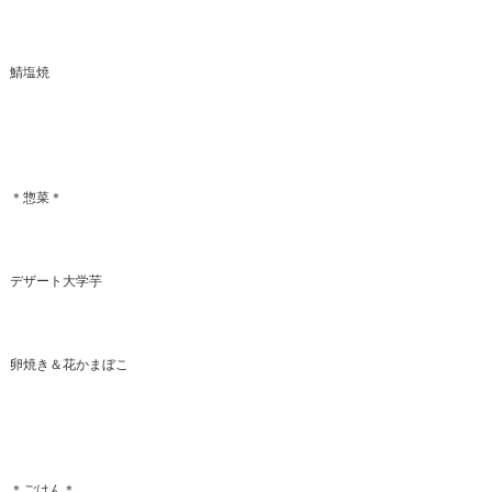
鯖塩焼
＊惣菜＊
デザート大学芋
卵焼き＆花かまぼこ
＊ごはん＊