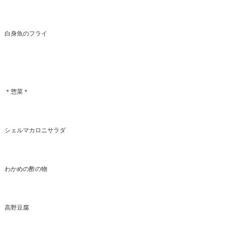
白身魚のフライ
＊惣菜＊
シェルマカロニサラダ
わかめの酢の物
高野豆腐