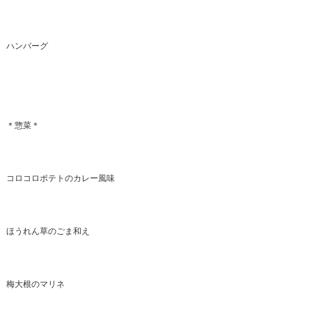
ハンバーグ
＊惣菜＊
コロコロポテトのカレー風味
ほうれん草のごま和え
梅大根のマリネ