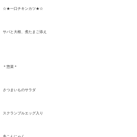
☆★一口チキンカツ★☆
サバと大根、煮たまご添え
＊惣菜＊
さつまいものサラダ
スクランブルエッグ入り
糸こんにゃく