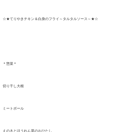
☆★てりやきチキン＆白身のフライ～タルタルソース～★☆
＊惣菜＊
切り干し大根
ミートボール
えのきとほうれん草のおひたし