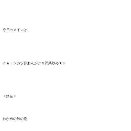
今日のメインは、
☆★トンカツ卵あんかけ＆野菜炒め★☆
＊惣菜＊
わかめの酢の物