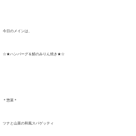
今日のメインは、
☆★ハンバーグ＆鯖のみりん焼き★☆
＊惣菜＊
ツナと山菜の和風スパゲッティ