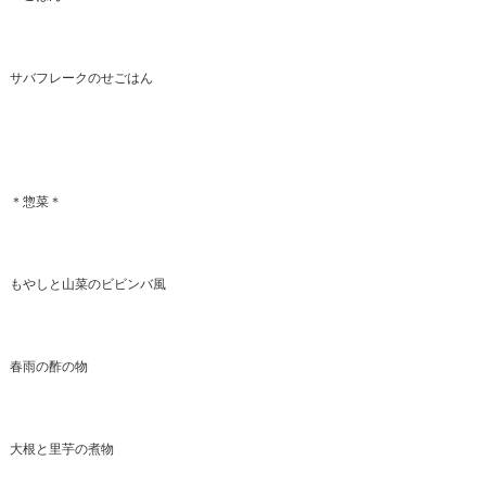
サバフレークのせごはん
＊惣菜＊
もやしと山菜のビビンバ風
春雨の酢の物
大根と里芋の煮物