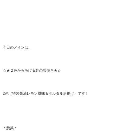
今日のメインは、
☆★２色からあげ＆鮭の塩焼き★☆
2色（特製醤油レモン風味＆タルタル唐揚げ）です！
＊惣菜＊