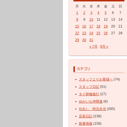
月
火
水
木
金
土
日
1
2
3
4
5
6
7
8
9
10
11
12
13
14
15
16
17
18
19
20
21
22
23
24
25
26
27
28
29
30
31
« 7月
9月 »
スタッフよりお客様へ
(74)
スタッフ日記
(51)
タイ研修旅行
(27)
ゆかいな仲間達
(6)
仕出し 特注弁当
(285)
店長日記
(238)
新着情報
(158)