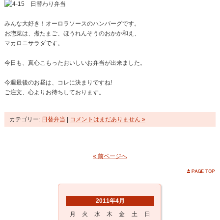
みんな大好き！オーロラソースのハンバーグです。
お惣菜は、煮たまご、ほうれんそうのおかか和え、
マカロニサラダです。
今日も、真心こもったおいしいお弁当が出来ました。
今週最後のお昼は、コレに決まりですね!
ご注文、心よりお待ちしております。
カテゴリー:
日替弁当
|
コメントはまだありません »
« 前ページへ
2011年4月
月
火
水
木
金
土
日