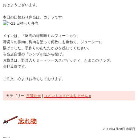
おはようございます。
本日の日替わり弁当は、コチラです↓
メインは、『豚肉の梅風味ミルフィーユカツ』
薄切りの豚肉に梅肉を塗って何枚にも重ねて、ジューシーに
揚げました。手作りのあたたかみを感じてください。
＆当店自慢の『シンプル塩から揚げ』
お惣菜は、野菜入りミートソーススパゲッティ、たまごのサラダ、
高野豆腐です。
ご注文、心よりお待ちしております。
カテゴリー:
日替弁当
|
コメントはまだありません »
忘れ物
2011年4月20日 水曜日