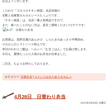
おはようございます。
こだわり『コロコロチキン南蛮』当店自慢の
甘酢と自家製タルタルソースたっぷりです。
『チキン南蛮』は、当店一番人気商品ですので、
まだ、食べたことのない方は、是非ご賞味ください!コチラです↓
お惣菜は、高野豆腐のあんかけ、しらたきのあっさり中華炒め、
マカロニのトマトソース和えです。
本日のかわりご飯は、ヘルシー『むぎごはん』でお届け致します。
今日も、愛情たっぷり人気のお弁当が出来ました。
ご注文、心よりお待ちしております。
カテゴリー:
日替弁当
|
コメントはまだありません »
4月26日 日替わり弁当
2011年4月26日 火曜日