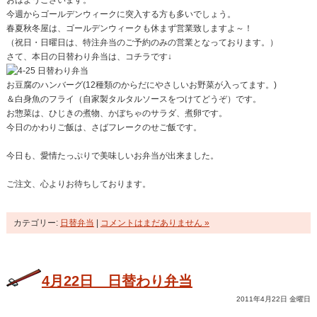
おはようございます。
今週からゴールデンウィークに突入する方も多いでしょう。
春夏秋冬屋は、ゴールデンウィークも休まず営業致しますよ～！
（祝日・日曜日は、特注弁当のご予約のみの営業となっております。）
さて、本日の日替わり弁当は、コチラです↓
お豆腐のハンバーグ(12種類のからだにやさしいお野菜が入ってます。)
＆白身魚のフライ（自家製タルタルソースをつけてどうぞ）です。
お惣菜は、ひじきの煮物、かぼちゃのサラダ、煮卵です。
今日のかわりご飯は、さばフレークのせご飯です。
今日も、愛情たっぷりで美味しいお弁当が出来ました。
ご注文、心よりお待ちしております。
カテゴリー:
日替弁当
|
コメントはまだありません »
4月22日 日替わり弁当
2011年4月22日 金曜日