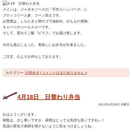
メインは、ジャポネソースの『手作りハンバーグ』に
ブロッコリー人参、コーン添えです。
お惣菜は、しらたきと卵のゴマ油炒め、がんもの煮物、
キャベツのコールスローです。
そして、変わりご飯『ピラフ』でお届け致します。
今日も真心こもった、美味しいお弁当が出来ました。
ご注文、心よりお待ちしております。
カテゴリー:
日替弁当
|
コメントはまだありません »
4月18日 日替わり弁当
2011年4月18日 月曜日
おはようございます。
朝晩は、少し寒いですが、昼間はとっても気持ち良いですね～！
気温の変化で体調を壊さないように気をつけましょうね。