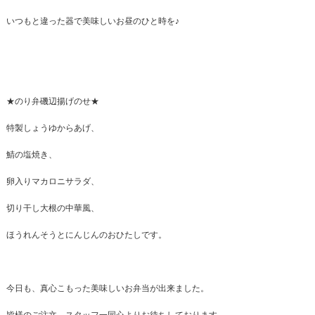
いつもと違った器で美味しいお昼のひと時を♪
★のり弁磯辺揚げのせ★
特製しょうゆからあげ、
鯖の塩焼き、
卵入りマカロニサラダ、
切り干し大根の中華風、
ほうれんそうとにんじんのおひたしです。
今日も、真心こもった美味しいお弁当が出来ました。