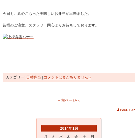
今日も、真心こもった美味しいお弁当が出来ました。
皆様のご注文、スタッフ一同心よりお待ちしております。
カテゴリー:
日替弁当
|
コメントはまだありません »
« 前ページへ
2014年1月
月
火
水
木
金
土
日