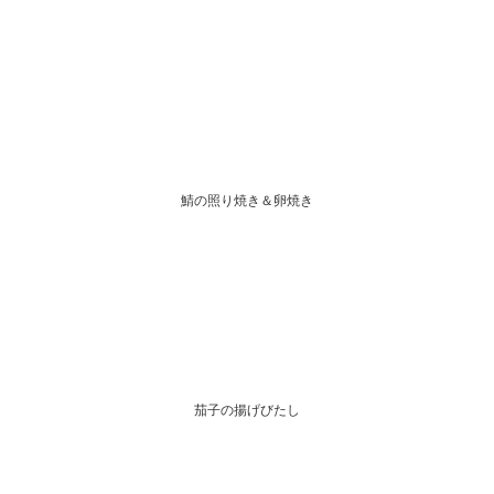
鯖の照り焼き＆卵焼き
茄子の揚げびたし