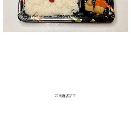
和風麻婆茄子