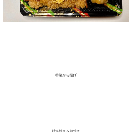
特製から揚げ
鯖塩焼き＆卵焼き