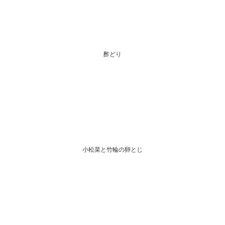
酢どり
小松菜と竹輪の卵とじ