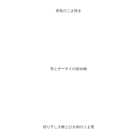
赤魚のごま焼き
筍とザーサイの炒め物
切り干し大根とひき肉のうま煮