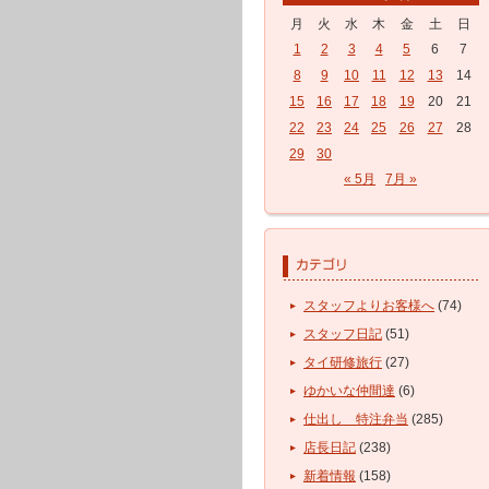
月
火
水
木
金
土
日
1
2
3
4
5
6
7
8
9
10
11
12
13
14
15
16
17
18
19
20
21
22
23
24
25
26
27
28
29
30
« 5月
7月 »
スタッフよりお客様へ
(74)
スタッフ日記
(51)
タイ研修旅行
(27)
ゆかいな仲間達
(6)
仕出し 特注弁当
(285)
店長日記
(238)
新着情報
(158)