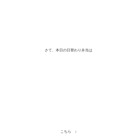
さて、本日の日替わり弁当は
こちら ↓