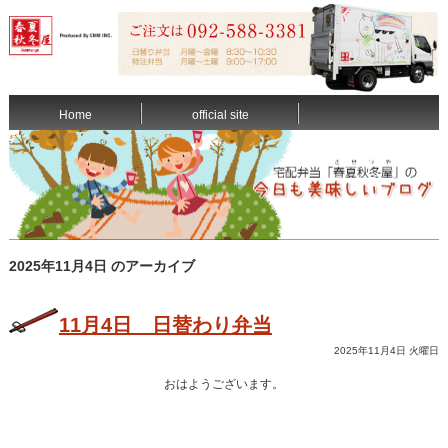
Home
official site
2025年11月4日 のアーカイブ
11月4日 日替わり弁当
2025年11月4日 火曜日
おはようございます。