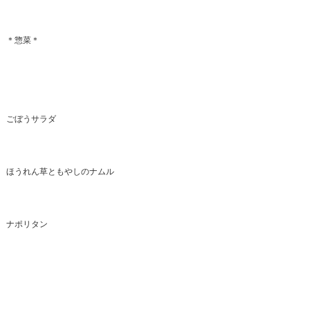
＊惣菜＊
ごぼうサラダ
ほうれん草ともやしのナムル
ナポリタン