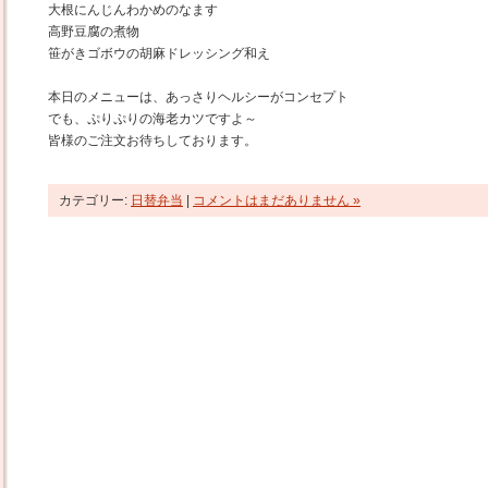
大根にんじんわかめのなます
高野豆腐の煮物
笹がきゴボウの胡麻ドレッシング和え
本日のメニューは、あっさりヘルシーがコンセプト
でも、ぷりぷりの海老カツですよ～
皆様のご注文お待ちしております。
カテゴリー:
日替弁当
|
コメントはまだありません »