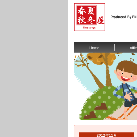
Home
offic
2012年11月