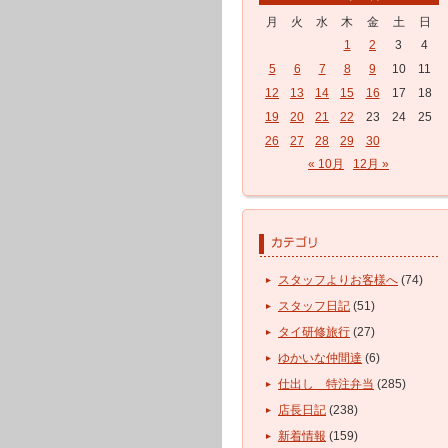
月
火
水
木
金
土
日
1
2
3
4
5
6
7
8
9
10
11
12
13
14
15
16
17
18
19
20
21
22
23
24
25
26
27
28
29
30
« 10月
12月 »
スタッフよりお客様へ
(74)
スタッフ日記
(51)
タイ研修旅行
(27)
ゆかいな仲間達
(6)
仕出し 特注弁当
(285)
店長日記
(238)
新着情報
(159)