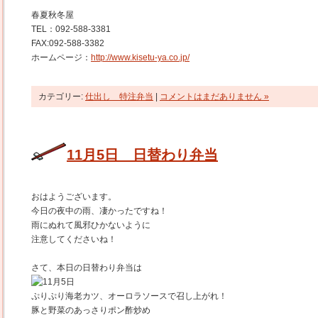
春夏秋冬屋
TEL：092-588-3381
FAX:092-588-3382
ホームページ：
http://www.kisetu-ya.co.jp/
カテゴリー:
仕出し 特注弁当
|
コメントはまだありません »
11月5日 日替わり弁当
おはようございます。
今日の夜中の雨、凄かったですね！
雨にぬれて風邪ひかないように
注意してくださいね！
さて、本日の日替わり弁当は
ぷりぷり海老カツ、オーロラソースで召し上がれ！
豚と野菜のあっさりポン酢炒め