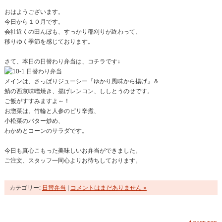
おはようございます。
今日から１０月です。
会社近くの田んぼも、すっかり稲刈りが終わって、
移りゆく季節を感じております。
さて、本日の日替わり弁当は、コチラです↓
メインは、さっぱりジューシー『ゆかり風味から揚げ』＆
鯖の西京味噌焼き、揚げレンコン、ししとうのせです。
ご飯がすすみますよ～！
お惣菜は、竹輪と人参のピリ辛煮、
小松菜のバター炒め、
わかめとコーンのサラダです。
今日も真心こもった美味しいお弁当ができました。
ご注文、スタッフ一同心よりお待ちしております。
カテゴリー:
日替弁当
|
コメントはまだありません »