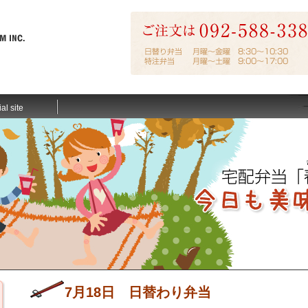
ial site
7月18日 日替わり弁当