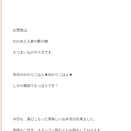
お惣菜は、
わかめと人参の酢の物、
さつまいものサラダです。
本日のかわりごはん★ゆかりごはん★
しその風味でさっぱりです！
今日も、真心こもった美味しいお弁当が出来ました。
皆様のご注文、スタッフ一同心よりお待ちしております。