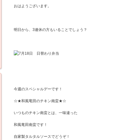
おはようございます。
明日から、3連休の方もいることでしょう？
今週のスペシャルデーです！
☆★和風竜田のチキン南蛮★☆
いつものチキン南蛮とは、一味違った
和風竜田南蛮です！
自家製タルタルソースでどうぞ！