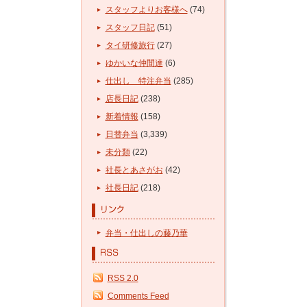
スタッフよりお客様へ
(74)
スタッフ日記
(51)
タイ研修旅行
(27)
ゆかいな仲間達
(6)
仕出し 特注弁当
(285)
店長日記
(238)
新着情報
(158)
日替弁当
(3,339)
未分類
(22)
社長とあさがお
(42)
社長日記
(218)
弁当・仕出しの藤乃華
RSS 2.0
Comments Feed