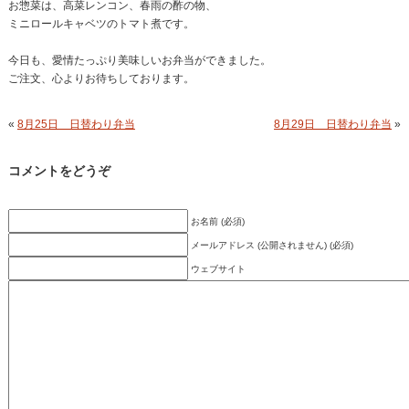
お惣菜は、高菜レンコン、春雨の酢の物、
ミニロールキャベツのトマト煮です。
今日も、愛情たっぷり美味しいお弁当ができました。
ご注文、心よりお待ちしております。
«
8月25日 日替わり弁当
8月29日 日替わり弁当
»
コメントをどうぞ
お名前 (必須)
メールアドレス (公開されません) (必須)
ウェブサイト