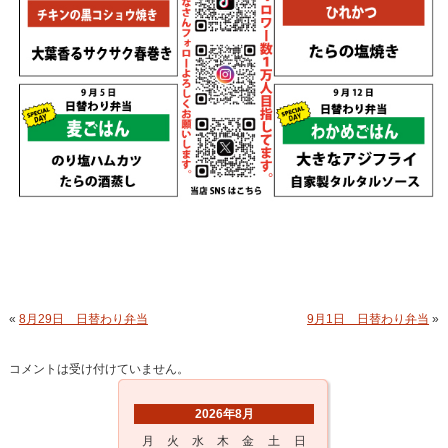
«
8月29日 日替わり弁当
9月1日 日替わり弁当
»
コメントは受け付けていません。
2026年8月
月
火
水
木
金
土
日